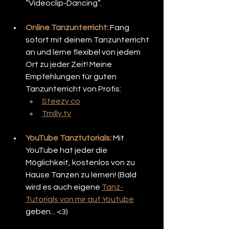
“Videoclip-Dancing”.
Online Tanzunterricht: 
Fang 
sofort mit deinem Tanzunterricht 
an und lerne flexibel von jedem 
Ort zu jeder Zeit! Meine 
Empfehlungen für guten 
Tanzunterricht von Profis:
Steezy.co
Tmilly.tv
YouTube Tanztutorials: 
Mit 
YouTube hat jeder die 
Möglichkeit, kostenlos von zu 
Hause Tanzen zu lernen! (Bald 
wird es auch eigene 
Tanz-
Tutorials von mir auf Youtube
geben... <3)