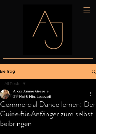
Beitrag
All Posts
Alicia Janine Gresele
All Posts
31. Mai
8 Min. Lesezeit
Commercial Dance lernen: Der
Dance
Guide für Anfänger zum selbst
Wellness & Health
beibringen