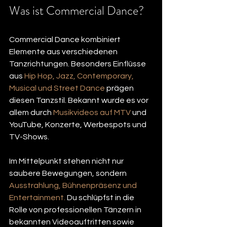
Was ist Commercial Dance?
Commercial Dance kombiniert 
Elemente aus
 verschiedenen 
Tanzrichtungen. 
Besonders Einflüsse 
aus 
Hip Hop, Jazz, Contemporary, 
Musical und Street Dance 
prägen 
diesen Tanzstil. Bekannt wurde es vor 
allem durch 
Musikvideos auf MTV 
und 
YouTube, Konzerte, Werbespots und 
TV-Shows.
Im Mittelpunkt stehen nicht nur 
saubere Bewegungen, sondern 
Ausstrahlung, Bühnenpräsenz und 
Entertainment.
 Du schlüpfst in die 
Rolle von professionellen Tänzern in 
bekannten Videoauftritten sowie 