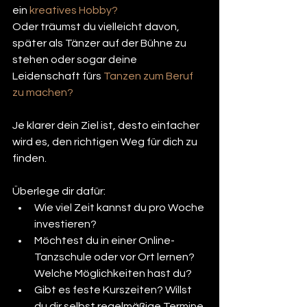
ein 
kreatives Hobby?
Oder träumst du vielleicht davon, 
später als Tänzer auf der Bühne zu 
stehen oder sogar deine 
Leidenschaft fürs
 Tanzen zum Beruf 
zu machen?
Je klarer dein Ziel ist, desto einfacher 
wird es, den richtigen Weg für dich zu 
finden.
Überlege dir dafür:
Wie viel Zeit kannst du pro Woche 
investieren?
Möchtest du in einer Online-
Tanzschule oder vor Ort lernen? 
Welche Möglichkeiten hast du?
Gibt es feste Kurszeiten? Willst 
du dir selbst regelmäßige Termine 