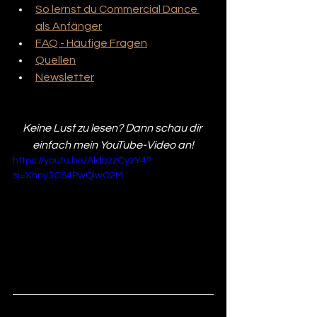
So lernst du Commercial Dance 
als Anfänger
FAQ - Häufige Fragen
Quellen
Newsletter
Keine Lust zu lesen? Dann schau dir 
einfach mein YouTube-Video an!
https://youtu.be/AldbzzCyzY4?
si=Xhny3CS4PwQiwO2M