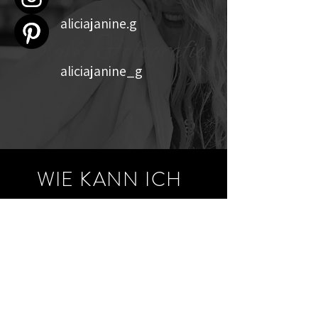
aliciajanine.g
aliciajanine_g
WIE KANN ICH
DIR HELFEN?
Vorname
Nachname