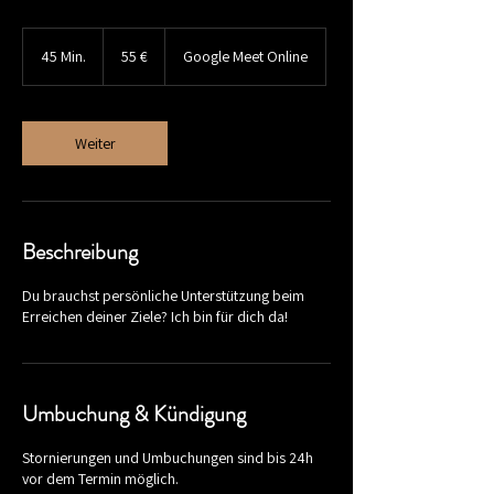
55
Euro
45 Min.
4
55 €
Google Meet Online
5
M
i
n
Weiter
.
Beschreibung
Du brauchst persönliche Unterstützung beim
Erreichen deiner Ziele? Ich bin für dich da!
Umbuchung & Kündigung
Stornierungen und Umbuchungen sind bis 24h
vor dem Termin möglich.